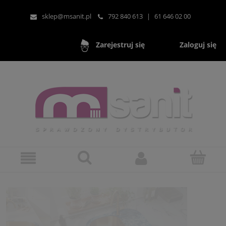
sklep@msanit.pl
792 840 613
|
61 646 02 00
Zaloguj się
Zarejestruj się