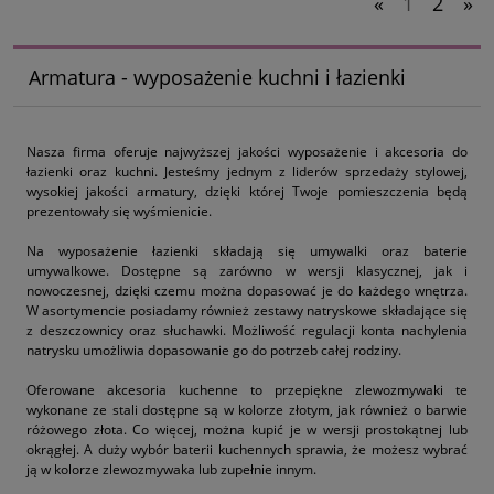
«
1
2
»
Armatura - wyposażenie kuchni i łazienki
Nasza firma oferuje najwyższej jakości wyposażenie i akcesoria do
łazienki oraz kuchni. Jesteśmy jednym z liderów sprzedaży stylowej,
wysokiej jakości armatury, dzięki której Twoje pomieszczenia będą
prezentowały się wyśmienicie.
Na wyposażenie łazienki składają się umywalki oraz baterie
umywalkowe. Dostępne są zarówno w wersji klasycznej, jak i
nowoczesnej, dzięki czemu można dopasować je do każdego wnętrza.
W asortymencie posiadamy również zestawy natryskowe składające się
z deszczownicy oraz słuchawki. Możliwość regulacji konta nachylenia
natrysku umożliwia dopasowanie go do potrzeb całej rodziny.
Oferowane akcesoria kuchenne to przepiękne zlewozmywaki te
wykonane ze stali dostępne są w kolorze złotym, jak również o barwie
różowego złota. Co więcej, można kupić je w wersji prostokątnej lub
okrągłej. A duży wybór baterii kuchennych sprawia, że możesz wybrać
ją w kolorze zlewozmywaka lub zupełnie innym.