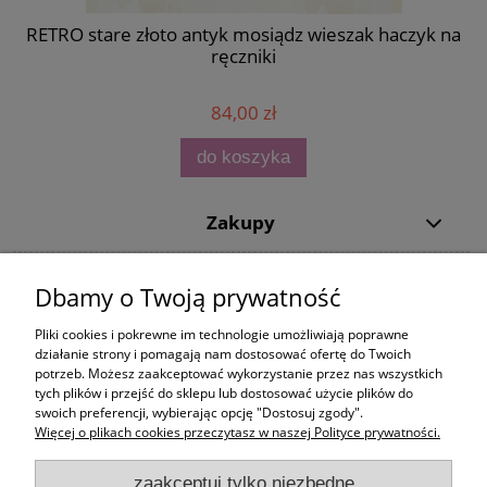
a
RETRO stare złoto antyk mosiądz wieszak haczyk na
RE
ręczniki
84,00 zł
do koszyka
Zakupy
Pomoc
Dbamy o Twoją prywatność
Moje konto
Pliki cookies i pokrewne im technologie umożliwiają poprawne
działanie strony i pomagają nam dostosować ofertę do Twoich
potrzeb. Możesz zaakceptować wykorzystanie przez nas wszystkich
Informacje
tych plików i przejść do sklepu lub dostosować użycie plików do
swoich preferencji, wybierając opcję "Dostosuj zgody".
Więcej o plikach cookies przeczytasz w naszej Polityce prywatności.
zaakceptuj tylko niezbędne